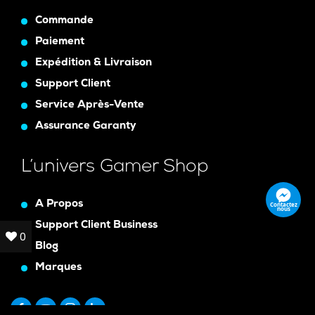
Commande
Paiement
Expédition & Livraison
Support Client
Service Après-Vente
Assurance Garanty
L’univers Gamer Shop
A Propos
Contactez
nous
Support Client Business
0
0
Blog
Marques