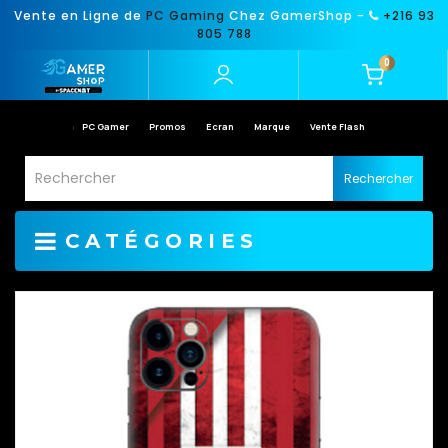
Vente en Ligne de
PC Gaming
Chez GamerShop -
+216 93
805 788
0
PC Gamer
Promos
Ecran
Marque
Vente Flash
Rechercher
CATÉGORIES